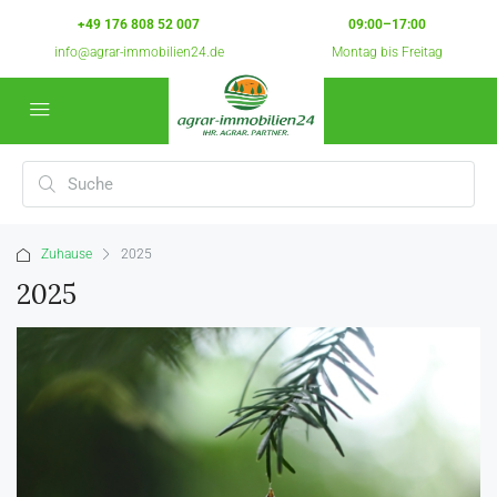
+49 176 808 52 007
09:00–17:00
info@agrar-immobilien24.de
Montag bis Freitag
Zuhause
2025
2025