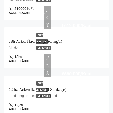
210000
Sq Ft
ACKERFLÄCHE
€612.000/Kauf
ZUM
18h Ackerflächen (2 Schäge)
VERKAUF
Minden
VERKAUFT
18
ha
ACKERFLÄCHE
€560.000/Kauf
ZUM
12 ha Ackerflächen (3 Schläge)
VERKAUF
Landsberg am Lech, Deutschland
VERKAUFT
12,2
ha
ACKERFLÄCHE