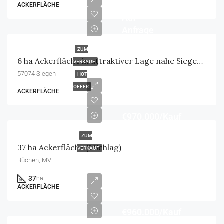
ACKERFLÄCHE
Auf
Anfrage
ZUM
6 ha Ackerfläche in attraktiver Lage nahe Siegen zu verkaufen
VERKAUF
57074 Siegen
HOT
OFFER
ACKERFLÄCHE
€970.000/Kauf
ZUM
37 ha Ackerfläche (1 Schlag)
VERKAUF
Büchen, MV
37
ha
ACKERFLÄCHE
€960.000/Kauf