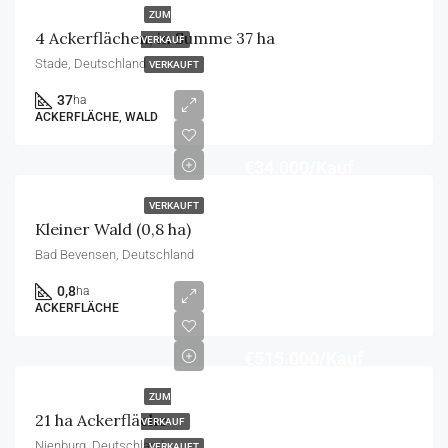
ZUM
4 Ackerflächen, in Summe 37 ha
VERKAUF
Stade, Deutschland
VERKAUFT
37
ha
ACKERFLÄCHE, WALD
€34.000/Kauf
VERKAUFT
Kleiner Wald (0,8 ha)
Bad Bevensen, Deutschland
0,8
ha
ACKERFLÄCHE
€515.000/Kauf
ZUM
21 ha Ackerfläche
VERKAUF
Nienburg, Deutschland
VERKAUFT