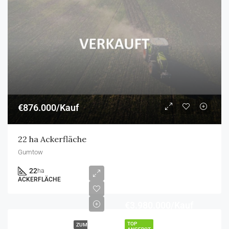
€876.000/Kauf
22 ha Ackerfläche
Gumtow
22
ha
ACKERFLÄCHE
€3.980.000/Kauf
TOP
ZUM