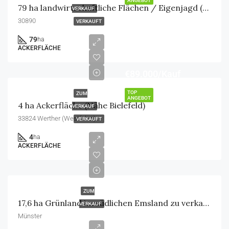
ANGEBOT
79 ha landwirtschaftliche Flächen / Eigenjagd (Nähe Barsinghausen)
VERKAUF
30890
VERKAUFT
79
ha
ACKERFLÄCHE
€89.000/Kauf
TOP
ZUM
ANGEBOT
4 ha Ackerfläche (Nähe Bielefeld)
VERKAUF
33824 Werther (Westfalen)
VERKAUFT
4
ha
ACKERFLÄCHE
ZUM
17,6 ha Grünland im südlichen Emsland zu verkaufen
VERKAUF
Münster