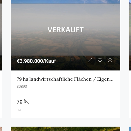
€3.980.000/Kauf
79 ha landwirtschaftliche Flächen / Eigenjagd (Nähe Barsinghausen)
30890
79
ha