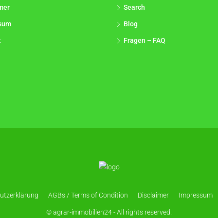
mer
Search
sum
Blog
t
Fragen – FAQ
utzerklärung
AGBs / Terms of Condition
Disclaimer
Impressum
© agrar-immobilien24 - All rights reserved.