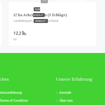
€560.000/Kauf
ZUM
12 ha Ackerflächen (3 Schläge)
VERKAUF
Landsberg am Lech, Deutschland
VERKAUFT
12,2
ha
iches
Unsere Erfahrung
chutzerklärung
Kontakt
Terms of Condition
Über uns