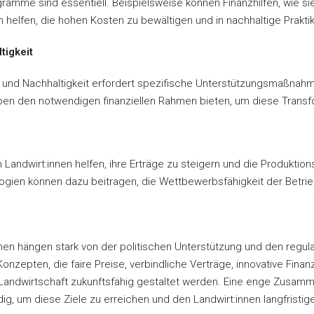
ramme sind essentiell. Beispielsweise können Finanzhilfen, wie s
n helfen, die hohen Kosten zu bewältigen und in nachhaltige Praktik
tigkeit
 und Nachhaltigkeit erfordert spezifische Unterstützungsmaßnahm
ben den notwendigen finanziellen Rahmen bieten, um diese Transfo
 Landwirt:innen helfen, ihre Erträge zu steigern und die Produkt
logien können dazu beitragen, die Wettbewerbsfähigkeit der Betri
:innen hängen stark von der politischen Unterstützung und den re
Konzepten, die faire Preise, verbindliche Verträge, innovative Fin
Landwirtschaft zukunftsfähig gestaltet werden. Eine enge Zusamme
g, um diese Ziele zu erreichen und den Landwirt:innen langfristige