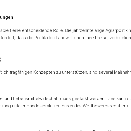
ngungen
 spielt eine entscheidende Rolle. Die jahrzehntelange Agrarpolitik
fordert, dass die Politik den Landwirt:innen faire Preise, verbindli
g
tlich tragfähigen Konzepten zu unterstützen, sind several Maßna
el und Lebensmittelwirtschaft muss gestärkt werden. Dies kann dur
änkung unfaier Handelspraktiken durch das Wettbewerbsrecht erre